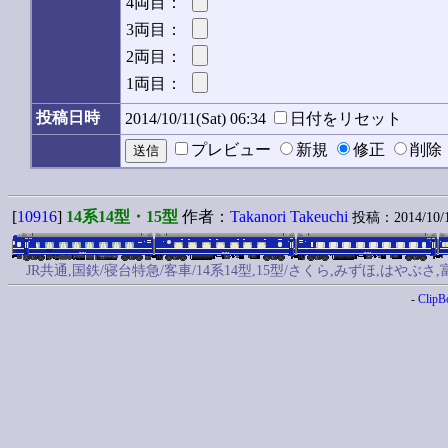
4両目：
3両目：
2両目：
1両目：
投稿日時
2014/10/11(Sat) 06:34
日付をリセット
プレビュー
新規
修正
削
[
10916
]
14系14型・15型
作者：
Takanori Takeuchi
投稿：2014/10/11
JR共通,国鉄/寝台特急/客車/14系14型,15型/さくら,みずほ,は
-
ClipB