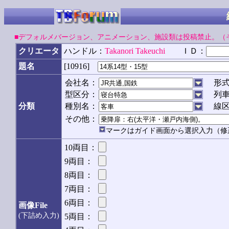
■デフォルメバージョン、アニメーション、施設類は投稿禁止。（
クリエータ
ハンドル：
Takanori Takeuchi
ＩＤ：
[10916]
題名
会社名：
形
型区分：
列
分類
種別名：
線
その他：
マークはガイド画面から選択入力（修
10両目：
9両目：
8両目：
7両目：
6両目：
画像File
(下詰め入力)
5両目：