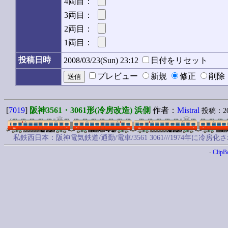
4両目：
3両目：
2両目：
1両目：
投稿日時
2008/03/23(Sun) 23:12
日付をリセット
プレビュー
新規
修正
削
[
7019
]
阪神3561・3061形(冷房改造) 浜側
作者：
Mistral
投稿：2008
私鉄西日本：阪神電気鉄道/通勤/電車/3561 3061///1974
-
ClipB