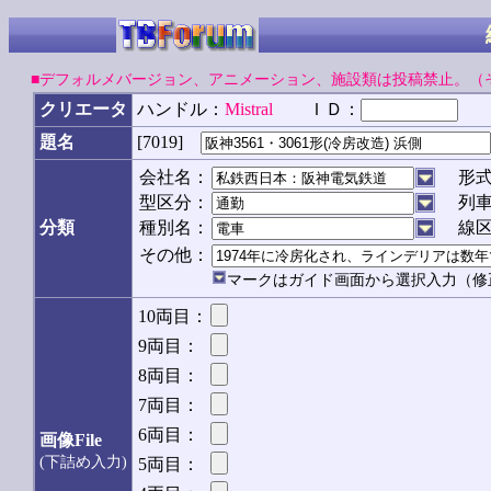
■デフォルメバージョン、アニメーション、施設類は投稿禁止。（
クリエータ
ハンドル：
Mistral
ＩＤ：
パ
[7019]
題名
会社名：
形
型区分：
列
分類
種別名：
線
その他：
マークはガイド画面から選択入力（修
10両目：
9両目：
8両目：
7両目：
6両目：
画像File
(下詰め入力)
5両目：