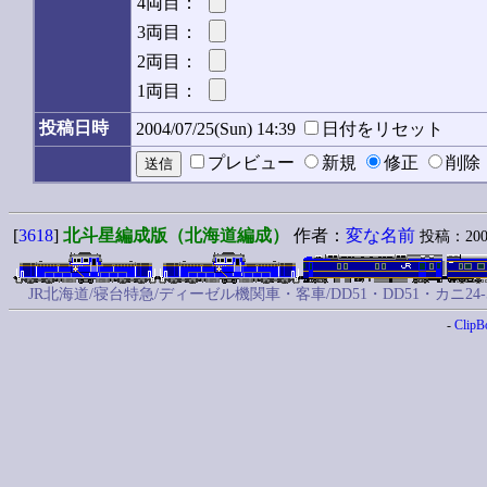
4両目：
3両目：
2両目：
1両目：
投稿日時
2004/07/25(Sun) 14:39
日付をリセット
プレビュー
新規
修正
削
[
3618
]
北斗星編成版（北海道編成）
作者：
変な名前
投稿：2004/
JR北海道/寝台特急/ディーゼル機関車・客車/DD51・DD51・カニ24-5
-
ClipB