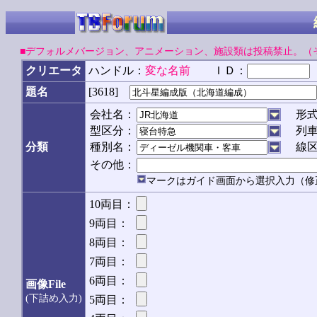
■デフォルメバージョン、アニメーション、施設類は投稿禁止。（
クリエータ
ハンドル：
変な名前
ＩＤ：
[3618]
題名
会社名：
形
型区分：
列
分類
種別名：
線
その他：
マークはガイド画面から選択入力（修
10両目：
9両目：
8両目：
7両目：
6両目：
画像File
(下詰め入力)
5両目：