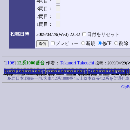
4両目：
3両目：
2両目：
1両目：
投稿日時
2009/04/29(Wed) 22:32
日付をリセット
プレビュー
新規
修正
削
[
1196
]
12系1000番台
作者：
Takanori Takeuchi
投稿：2009/04/29(We
JR西日本,国鉄/一般/客車/12系1000番台//山陰本線等/12系を普
-
ClipB