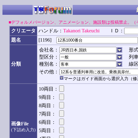
■デフォルメバージョン、アニメーション、施設類は投稿禁止。（
クリエータ
ハンドル：
Takanori Takeuchi
ＩＤ：
[1196]
題名
会社名：
形
型区分：
列
分類
種別名：
線
その他：
マークはガイド画面から選択入力（修
10両目：
9両目：
8両目：
7両目：
6両目：
画像File
(下詰め入力)
5両目：