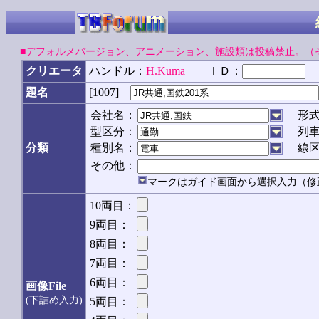
■デフォルメバージョン、アニメーション、施設類は投稿禁止。（
クリエータ
ハンドル：
H.Kuma
ＩＤ：
[1007]
題名
会社名：
形
型区分：
列
分類
種別名：
線
その他：
マークはガイド画面から選択入力（修
10両目：
9両目：
8両目：
7両目：
6両目：
画像File
(下詰め入力)
5両目：