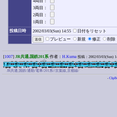
4両目：
3両目：
2両目：
1両目：
投稿日時
2002/03/03(Sun) 14:55
日付をリセット
プレビュー
新規
修正
削
[
1007
]
JR共通,国鉄201系
作者：
H.Kuma
投稿：2002/03/03(Sun) 1
JR共通,国鉄/通勤/電車/201系//京葉線,京都線/
-
ClipB