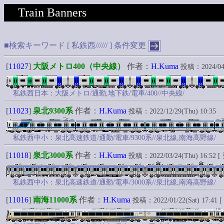
Train Banners
■検索キーワード [ 私鉄西////// ]
条件変更
[
11027
]
大阪メトロ400（中央線）
作者：
H.Kuma
投稿：2024/04/3
私鉄西日本：大阪メトロ/通勤,地下鉄/電車/400//中央線/
[
11023
]
泉北9300系
作者：
H.Kuma
投稿：2022/12/29(Thu) 10:35
私鉄西中小：泉北高速鉄道/通勤/電車/9300系//泉北線,南海高野線/
[
11018
]
泉北3000系
作者：
H.Kuma
投稿：2022/03/24(Thu) 16:52 [ 
私鉄西中小：泉北高速鉄道/通勤/電車/3000系//泉北線,南海高野線/
[
11016
]
南海11000系
作者：
H.Kuma
投稿：2022/01/22(Sat) 17:41 [