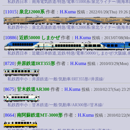
私鉄西日本：南海電気鉄道/特急/電車/11000系/泉北ライナー/南海本
[
11015
]
泉北12000系
作者：
H.Kuma
投稿：2022/01/20(Thu) 19:26 [
私鉄西中小：泉北高速鉄道/特急/電車/12000系/泉北ライナー/南海本
[
10886
]
近鉄50000 しまかぜ
作者：
H.Kuma
投稿：2013/07/08(Mon
私鉄西日本：近畿日本鉄道,近鉄/特急/電車/50000/しまかぜ/大阪線,
[
8720
]
井原鉄道IRT355形
作者：
H.Kuma
投稿：2010/03/29(Mon) 
私鉄西中小：井原鉄道/一般/気動車/IRT355形//井原線/
[
8675
]
甘木鉄道AR300
作者：
H.Kuma
投稿：2010/02/27(Sat) 23:2
私鉄西中小：甘木鉄道/一般/気動車/AR300形//甘木線/
[
8664
]
南阿蘇鉄道MT-3000形
作者：
H.Kuma
投稿：2010/02/22(Mo