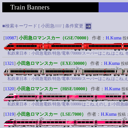
Train Banners
■検索キーワード [ 小田急////// ]
条件変更
[
10987
]
小田急ロマンスカー（GSE/70000）
作者：
H.Kuma
投稿
私鉄東日本：小田急電鉄/特急/電車/70000/スーパーはこね,はこね, 
[
1321
]
小田急ロマンスカー（EXE/30000）
作者：
H.Kuma
投稿：
私鉄東日本：小田急電鉄/特急/電車/30000/スーパーはこね,はこね,
[
1320
]
小田急ロマンスカー（HiSE/10000）
作者：
H.Kuma
投稿：
私鉄東日本：小田急電鉄/特急/電車/10000/はこね,えのしま/小田急線
[
1319
]
小田急ロマンスカー（LSE/7000）
作者：
H.Kuma
投稿：2