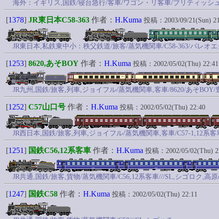
海外：イギリス,国鉄/寝台急行/客車/ワゴン・リ客車/ブリティッシ
[
1378
]
JR東日本C58-363
作者：
H.Kuma
投稿：2003/09/21(Sun) 21
JR東日本,私鉄東中小：秩父鉄道/旅客/蒸気機関車/C58-363/パレ
[
1253
]
8620,あそBOY
作者：
H.Kuma
投稿：2002/05/02(Thu) 22:41
JR九州,国鉄/旅客,列車,ジョイフル/蒸気機関車,客車/8620/あそBOY
[
1252
]
C57山口号
作者：
H.Kuma
投稿：2002/05/02(Thu) 22:40
JR西日本,国鉄/旅客,列車,ジョイフル/蒸気機関車,客車/C57-1,12系
[
1251
]
国鉄C56,12系客車
作者：
H.Kuma
投稿：2002/05/02(Thu) 2
JR共通,国鉄/旅客,貨物/蒸気機関車/C56,12系客車///SL,シゴロク,
[
1247
]
国鉄C58
作者：
H.Kuma
投稿：2002/05/02(Thu) 22:11