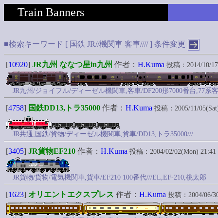
Train Banners
■検索キーワード [ 国鉄 JR//機関車 客車//// ]
条件変更
[
10920
]
JR九州 ななつ星in九州
作者：
H.Kuma
投稿：2014/10/17(F
JR九州/ジョイフル/ディーゼル機関車,客車/DF200形7000番台,7
[
4758
]
国鉄DD13,トラ35000
作者：
H.Kuma
投稿：2005/11/05(Sat)
JR共通,国鉄/貨物/ディーゼル機関車,貨車/DD13,トラ35000///
[
3405
]
JR貨物EF210
作者：
H.Kuma
投稿：2004/02/02(Mon) 21:41
JR貨物/貨物/電気機関車,貨車/EF210 100番代///EL,EF-210,桃太郎
[
1623
]
オリエントエクスプレス
作者：
H.Kuma
投稿：2004/06/30