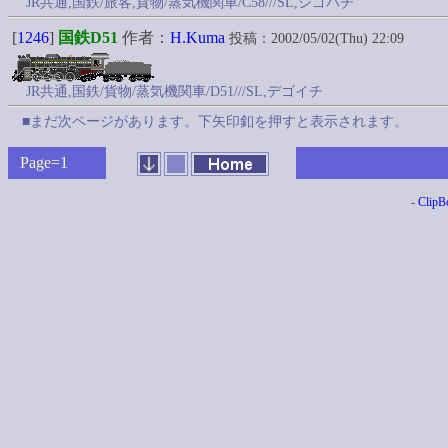
JR共通,国鉄/旅客,貨物/蒸気機関車/C58///SL,シゴハチ
[
1246
]
国鉄D51
作者：
H.Kuma
投稿：2002/05/02(Thu) 22:09
JR共通,国鉄/貨物/蒸気機関車/D51///SL,デゴイチ
■まだ次ページがあります。下矢印釦を押すと表示されます。
Page=1
-
ClipB