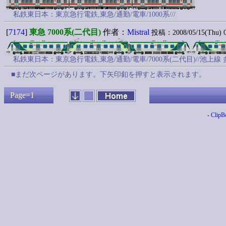
私鉄東日本：東京急行電鉄,東急/通勤/電車/1000系///
[
7174
]
東急 7000系(二代目)
作者：
Mistral
投稿：2008/05/15(Thu) 00
私鉄東日本：東京急行電鉄,東急/通勤/電車/7000系(二代目)//池上
■まだ次ページがあります。下矢印釦を押すと表示されます。
Page=1
-
ClipB