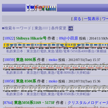
[
戻る
|
一覧表示
|
ワ
■検索キーワード [ 東急////// ]
条件変更
[
10922
]
Shibuya Hikarie号
作者：
09@小田原
投稿：2014/11/10(Mo
私鉄東日本：東京急行電鉄,東急/通勤/電車/5050系4000番台//東横線
[
10059
]
東急 8090系
作者：
moko
投稿：2012/07/31(Tue) 15:37
私鉄東日本：東京急行電鉄,東急//電車/8090系//大井町線/
[
10058
]
東急 8500系
作者：
moko
投稿：2012/07/31(Tue) 15:36
私鉄東日本：東京急行電鉄,東急//電車/8500系//大井町線/
[
8764
]
東急5050系5169・5173F
作者：
クリスタルメロディー