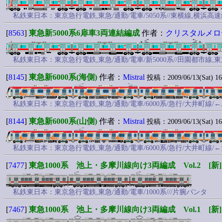
私鉄東日本：東京急行電鉄,東急/通勤/電車/5050系//東横線,横浜
[
8563
]
東急新5000系6扉車3両連結編成
作者：
クリスタルメロ
私鉄東日本：東京急行電鉄,東急/通勤/電車/新5000系//田園都市
[
8145
]
東急新6000系(海側)
作者：
Mistral
投稿：2009/06/13(Sat) 16
私鉄東日本：東京急行電鉄,東急/通勤/電車/6000系/急行/大井町線
[
8144
]
東急新6000系(山側)
作者：
Mistral
投稿：2009/06/13(Sat) 16
私鉄東日本：東京急行電鉄,東急/通勤/電車/6000系/急行/大井町線/
[
7477
]
東急1000系 池上・多摩川線向け3両編成 Vol.2 [新]
私鉄東日本：東京急行電鉄,東急/通勤/電車/1000系///片腕パンタ
[
7467
]
東急1000系 池上・多摩川線向け3両編成 Vol.1 [新]