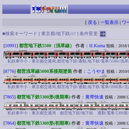
[
戻る
|
一覧表示
|
ワ
■検索キーワード [ 東京都/地下鉄///// ]
条件変更
[
10991
]
都営地下鉄5500（浅草線）
作者：
H.Kuma
投稿：2018/12/
私鉄東中小：東京都交通局,都営地下鉄/通勤,地下鉄/電車/5500//浅
[
8776
]
都営浅草線5000系後期塗装
作者：
こうやま
投稿：2010/05/
私鉄東中小：東京都交通局,都営地下鉄/通勤,地下鉄/電車/5000
[
7865
]
都営地下鉄5300形(後期車)
作者：
黄帯快速
投稿：2008/12/
私鉄東中小：東京都交通局 都営地下鉄/地下鉄 通勤/電車/530
[
7864
]
都営地下鉄5300形(初期車)
作者：
黄帯快速
投稿：2008/12/