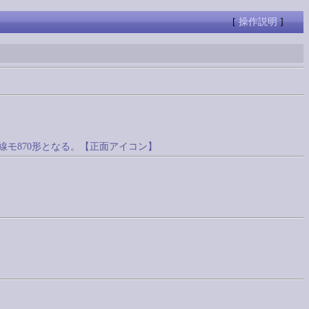
[
操作説明
]
線モ870形となる。【正面アイコン】