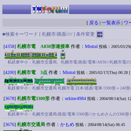
[
戻る
|
一覧表示
|
ワ
■検索キーワード [ 札幌市/路面///// ]
条件変更
[
4358
]
札幌市電 A830形連接車
作者：
Mistral
投稿：2005/03/29(T
私鉄東中小：札幌市交通局、札幌市電/路面/電車/A830///札幌
[
4200
]
札幌市電 3点
作者：
Mistral
投稿：2005/02/17(Thu) 00:28 [
私鉄東中小：札幌市交通局 札幌市電 日本/路面/電車/3300形＋240形
[
3678
]
札幌市電3300形
作者：
sekine4984
投稿：2004/08/14(Sat) 12
私鉄東中小：札幌市交通局/路面/電車/3300形///かもめさんの3
[
3676
]
札幌市交通局
作者：
かもめ
投稿：2004/08/14(Sat) 06:45