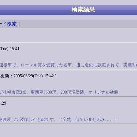
検索結果
ード検索
]
ue) 15:41
市電の連接車で、ローレル賞を受賞した名車。後に名鉄に譲渡されて、美濃町
 更新：2005/03/29(Tue) 15:42 ]
///札幌市電3点。更新車3300形、200形現塗装、オリジナル塗装
:29
300形を改造して製作したものです。（全然、似ていませんが…。）