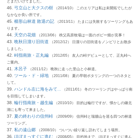
とまだいけてました。
46.
弓立山と大クスの樹
（2014/10） このエリアは私は未開拓でしたが
なかなか良い所です。
45.
櫛形山林道 敗退の記
（2013/11） たまには失敗するツーリングもあ
ります。
44.
天空の花畑
（2013/06） 秩父高原牧場は一面のポピー畑が見事！
43.
晩秋日溜り旧街道
（2012/12） 日溜りの旧街道をノンビリとお散歩
しました。
42.
峠指南旅・正丸編
（2012/05） 友人の峠デビューとして、正丸峠へ
ご案内。
41.
木呂子
（2011/12） 晩秋に走った里山と小林道。
40.
ツール・ド・緑地
（2011/08） 夏の早朝ポタリングの一つのネタと
して。
39.
ハンドル左に海をみて...
（2011/01） 冬のツーリングはやっぱり南
を目指してしまいます。
38.
輪行指南旅・越生編
（2010/10） 目的は輪行ですが、懐かしの鎌北
湖にも寄って来ました。
37.
夏の終わりの信州峠
（2009/09） 信州峠と瑞牆山を巡る四つの林道
ツーリング。
37.
私の遠山郷
（2008/10） ついつい繰り返し訪れてしまう場所。
36.
ほぼまっすぐに進む
（2008/05） 目的地まで、ほぼまっすぐに進ん