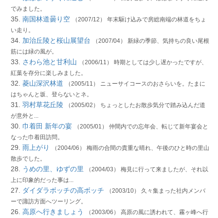
でみました。
35.
南国林道曇り空
（2007/12） 年末駆け込みで房総南端の林道をちょ
い走り。
34.
加治丘陵と桜山展望台
（2007/04） 新緑の季節、気持ちの良い尾根
筋には緑の風が。
33.
さわら池と甘利山
（2006/11） 時期としては少し遅かったですが、
紅葉を存分に楽しみました。
32.
菱山深沢林道
（2005/11） ニューサイコースのおさらいを。たまに
はちゃんと坂、登らないとネ。
31.
羽村草花丘陵
（2005/02） ちょっとしたお散歩気分で踏み込んだ道
が意外と...
30.
巾着田 新年の宴
（2005/01） 仲間内での忘年会、転じて新年宴会と
なった巾着田訪問。
29.
雨上がり
（2004/06） 梅雨の合間の貴重な晴れ、午後のひと時の里山
散歩でした。
28.
うめの里、ゆずの里
（2004/03） 梅見に行って来ましたが、それ以
上に印象的だった事は...
27.
ダイダラボッチの高ボッチ
（2003/10） 久々集まった社内メンバ
ーで諏訪方面へツーリング。
26.
高原へ行きましょう
（2003/06） 高原の風に誘われて、霧ヶ峰へ行