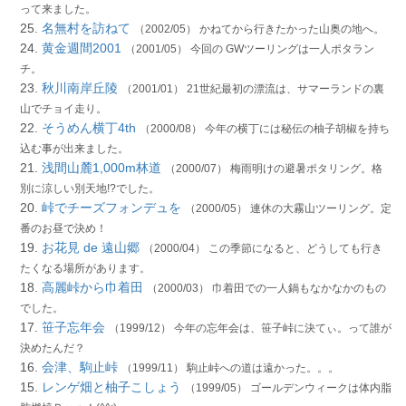
って来ました。
25.
名無村を訪ねて
（2002/05） かねてから行きたかった山奥の地へ。
24.
黄金週間2001
（2001/05） 今回の GWツーリングは一人ポタラン
チ。
23.
秋川南岸丘陵
（2001/01） 21世紀最初の漂流は、サマーランドの裏
山でチョイ走り。
22.
そうめん横丁4th
（2000/08） 今年の横丁には秘伝の柚子胡椒を持ち
込む事が出来ました。
21.
浅間山麓1,000m林道
（2000/07） 梅雨明けの避暑ポタリング。格
別に涼しい別天地!?でした。
20.
峠でチーズフォンデュを
（2000/05） 連休の大霧山ツーリング。定
番のお昼で決め！
19.
お花見 de 遠山郷
（2000/04） この季節になると、どうしても行き
たくなる場所があります。
18.
高麗峠から巾着田
（2000/03） 巾着田での一人鍋もなかなかのもの
でした。
17.
笹子忘年会
（1999/12） 今年の忘年会は、笹子峠に決てぃ。って誰が
決めたんだ？
16.
会津、駒止峠
（1999/11） 駒止峠への道は遠かった。。。
15.
レンゲ畑と柚子こしょう
（1999/05） ゴールデンウィークは体内脂