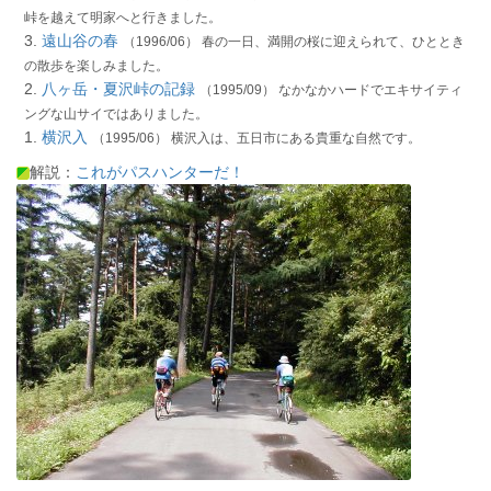
峠を越えて明家へと行きました。
3.
遠山谷の春
（1996/06） 春の一日、満開の桜に迎えられて、ひととき
の散歩を楽しみました。
2.
八ヶ岳・夏沢峠の記録
（1995/09） なかなかハードでエキサイティ
ングな山サイではありました。
1.
横沢入
（1995/06） 横沢入は、五日市にある貴重な自然です。
解説：
これがパスハンターだ！