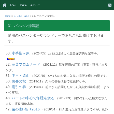
Rail
Bike
Album
Home
»
3. Bike Page
» 31. パスハン漂流記
31. パスハン漂流記
愛用のパスハンターやランドナーであちこち出掛けておりま
す。
53.
小手指ヶ原
（2024/05）たまには珍しく歴史探訪的な記事を。
52.
黄葉プロムナード
（2023/11）毎年恒例の紅葉（黄葉）狩りポタリ
ング。
51.
下里・遠山
（2021/10）いつものお気に入りの場所は癒しの里です。
50.
御岳の秋
（2019/11） 久々の御岳渓谷で紅葉狩りを。
49.
雨引の春
（2019/04） 前々から訪問したかった筑波鉄道跡訪問、よう
やく実現。
48.
ハートの中心で午睡を貪る
（2017/09） 初めて行った巨大な水た
まり、渡良瀬遊水地。
47.
後の[桜]祭り2016
（2016/04） 行き遅れたお花見ポタですが、意外