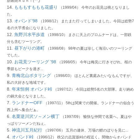
肪燃焼Ｒｕｎ！(^^;)
14.
もももすももも花盛り
（1999/04） 今年のお花見は桃となりまし
た。
13.
オバンド'98
（1998/12） またまた行ってしまいました。今回は総勢7
名の大芋煮会になりました。
12.
魚野川水平歩道
（1998/10） まさに天上のプロムナードは、一部鉄
分も含むツーリング。
11.
昼下がりの港町
（1998/08） 98年の夏は珍しく海沿いのツーリング
でした。
10.
お花見ツーリング '98
（1998/05） 今年は梅見に行きそびれ、桜の
季節もピークを過ぎ...
9.
青梅北山ポタリング
（1998/03） ほとんど裏庭みたいなもんですが、
私の大好きな地域です。
8.
年末恒例 オバンド峠
（1997/12） 今回は総勢5名の大部隊。走り納め
の鍋大会となりました。
7.
ランドナーOFF
（1997/11） 5thは関東での開催。ランドナーの似合う
西上州へ集合だぁ。
6.
名栗逆川沢ソ～メン横丁
（1997/09） 愉快な仲間で名栗へ。夏はや
っぱりソーメンだねぇ。
5.
神流川五月紀行
（1997/06） 五月の連休、万場の鯉のぼりを見に...
4.
オバンド峠
（1996/12） 秩父の志賀坂峠の程近く。間物からオバンド