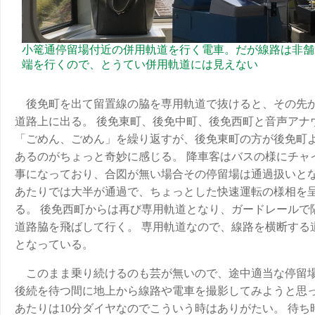
小篭通停留場付近の併用軌道を行く電車。だが線路は非舗
端を行くので、とうてい併用軌道には見えない
後免町を出て留置線の脇を専用軌道で抜けると、その先
道路上に出る。 後免東町、後免中町、後免西町と音声アナ
「ごめん、ごめん」を繰り返すが、後免東町の方が後免町
あるのがちょっと奇妙に感じる。 降車客はバスの様にチャ
事になっており、合図が無い場合その停留場は通過扱いとな
あたりでは大半が通過で、ちょっとした快速運転の様相を
る。 後免西町からは再び専用軌道となり、ガードレールで
道路脇を飛ばして行く。 専用軌道なので、線路を横断する
となっている。
このまま乗り続けるのも芸が無いので、途中適当な停留
後続を待つ間に地上から線路や電車を撮影してみようと思っ
あたりは10分ダイヤなのでこういう時はありがたい。 待ち