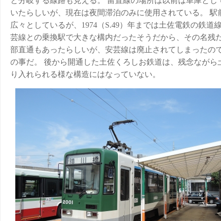
と分岐する線路も見える。 留置線の場所は以前は車庫とし
いたらしいが、現在は夜間滞泊のみに使用されている。 駅
広々としているが、1974（S.49）年までは土佐電鉄の鉄道
芸線との乗換駅で大きな構内だったそうだから、その名残だ
部直通もあったらしいが、安芸線は廃止されてしまったの
の事だ。 後から開通した土佐くろしお鉄道は、残念ながら
り入れられる様な構造にはなっていない。