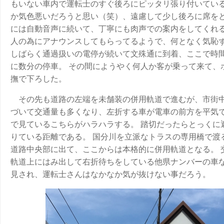
もいない車内で運転士のすぐ後ろにピッタリ張り付いてい
か気色悪いだろうと思い（笑）、遠慮して少し後ろに席をと
には自動音声に続いて、丁寧にも肉声での案内をしてくれ
人の為にアナウンスしてもらってるようで、何となく気恥
しばらく通過扱いの電停が続いて文殊通に到着、ここで時
に数分の停車。 その間にようやく何人か客が乗って来て、
撫で下ろした。
その先も道路の左端を未舗装の併用軌道で進むが、市街
づいて交通量も多くなり、左折する車が電車の前方を平気
で見ているこちらがハラハラする。 踏切だったらとっくに
りている距離である。 国分川を立派なトラスの専用橋で渡
道路中央部に出て、ここからは本格的に併用軌道となる。 
軌道上にはみ出して右折待ちをしている他県ナンバーの車
見され、運転士さんはなかなか気が抜けない事だろう。