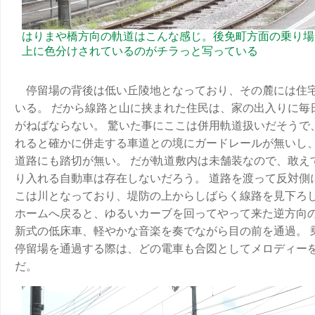
はりまや橋方向の軌道はこんな感じ。後免町方面の乗り場
上に色分けされているのがチラっと写っている
停留場の背後は低い丘陵地となっており、その麓には住
いる。 だから線路と山に挟まれた住民は、家の出入りに毎
がねばならない。 驚いた事にここは併用軌道扱いだそうで
れると確かに併走する車道との境にガードレールが無いし
道路にも踏切が無い。 だが軌道敷内は未舗装なので、敢え
り入れる自動車は存在しないだろう。 道路を渡って反対側
こは川となっており、堤防の上からしばらく線路を見下ろ
ホームへ戻ると、ゆるいカーブを回ってやって来た逆方向
新式の低床車、軽やかな音楽を奏でながら目の前を通過。 
停留場を通過する際は、どの電車も合図としてメロディー
だ。