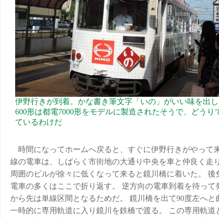
伊野行きが到着。かな書き筆文字「いの」がいい味を出し
600形は都電7000形をモデルに製造されたそうで、どうり
ているわけだ
時間になってホームへ戻ると、すぐに伊野行きがやって来
線の電車は、しばらく市街地の大通り中央を車と仲良く走
周囲のビルが徐々に低くなって来ると鏡川橋に着いた。 後
電車の多くはここで折り返す。 逆方向の電車到着を待って
から先は単線区間となるためだ。 鏡川橋を出て90度左へと
一時的に専用軌道に入り鏡川を鉄橋で渡る。 この専用軌道