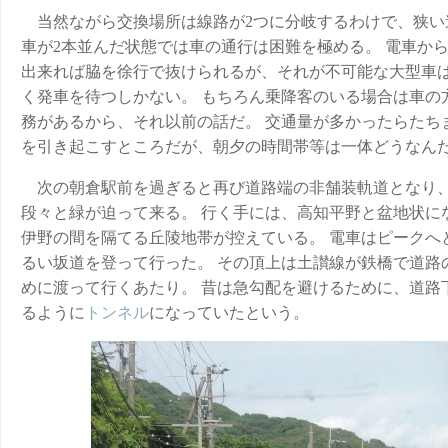
当然ながら交換場所は線路が2つに分岐するわけで、狭い
車が2本並んだ状態では車の通行は困難を極める。 電車から1
出来れば脇を徐行で抜けられるが、それが不可能な大型車
く発車を待つしかない。 もちろん乗降客のいる場合は車の
務があるから、それ以前の話だ。 交通量が多かったらたち
を引き起こすところだが、朝夕の時間帯等は一体どうなん
次の朝倉駅前を過ぎると再び道路端の非舗装軌道となり
段々と緑が迫って来る。 行く手には、高知平野と盆地状に
伊野の間を隔てる丘陵地帯が控えている。 電車はピークへ
るい坂道を登って行った。 その頂上は土讃線が鉄橋で道路
めに渡って行くあたり。 昔は急勾配を避けるために、道路
るように
トンネル
になっていたという。