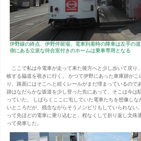
伊野線の終点、伊野停留場。電車到着時の降車は左手の道
側にある立派な待合室付きのホームは乗車専用となる
ここで私は今電車が走って来た後方へと少し歩いて戻り
岐する脇道を覗きに行く。 かつて伊野にあった車庫跡がこ
り、路面にはそこへと続くレールがまだ埋まっているのであ
跡はなだらかな坂道を少し登った先にあって、そこは今は
っていた。 しばらくここに屯していた電車たちを想像しな
いところだが、残念ながらそうノンビリもしていられない。
って先ほどの電車に乗り込むと、程なくして折り返し文殊
って発車した。