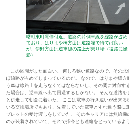
曙町東町電停付近。道路の片側車線を線路が占め
ており、はりまや橋方面は道路端で待てば良い
が、伊野方面は逆車線の路上が乗り場（復路に撮
影）
この区間がまた面白い。 何しろ狭い道路なので、その北
ぼ線路が占めてしまっているのだ。 なので、はりまや橋方
う車は線路上を走らなくてはならないし、その間に対向す
た場合は、逆車線へ出て回避するしかない。 そんな道路を
と併走して朝倉に着いた。 ここは電車の行き違いが出来る
いる交換場所でもあり、先着していた電車とすれ違う際に
ブレットの受け渡しをしていた。 そのキャリアには無線機
のが装着されていて、それで指令とも連絡をとっているよ