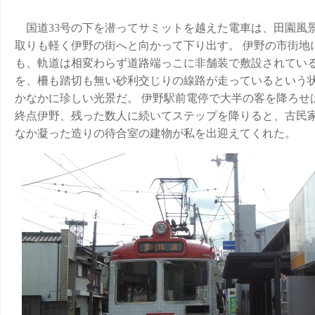
国道33号の下を潜ってサミットを越えた電車は、田園風
取りも軽く伊野の街へと向かって下り出す。 伊野の市街地
も、軌道は相変わらず道路端っこに非舗装で敷設されている
を、柵も踏切も無い砂利交じりの線路が走っているという
かなかに珍しい光景だ。 伊野駅前電停で大半の客を降ろせ
終点伊野、残った数人に続いてステップを降りると、古民
なか凝った造りの待合室の建物が私を出迎えてくれた。