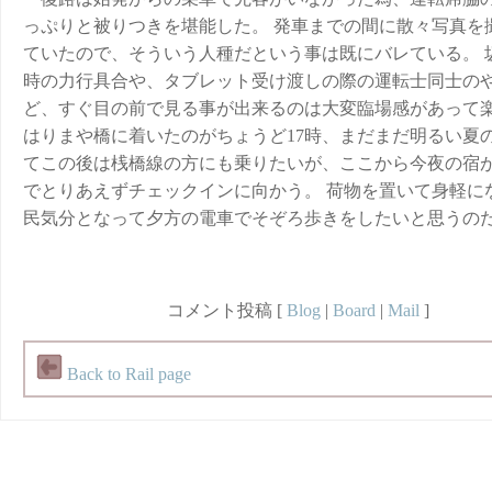
っぷりと被りつきを堪能した。 発車までの間に散々写真を
ていたので、そういう人種だという事は既にバレている。 
時の力行具合や、タブレット受け渡しの際の運転士同士の
ど、すぐ目の前で見る事が出来るのは大変臨場感があって
はりまや橋に着いたのがちょうど17時、まだまだ明るい夏
てこの後は桟橋線の方にも乗りたいが、ここから今夜の宿
でとりあえずチェックインに向かう。 荷物を置いて身軽に
民気分となって夕方の電車でそぞろ歩きをしたいと思うの
コメント投稿 [
Blog
|
Board
|
Mail
]
Back to Rail page