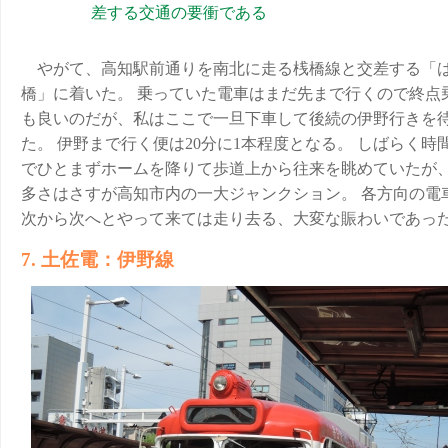
差する交通の要衝である
やがて、高知駅前通りを南北に走る桟橋線と交差する「
橋」に着いた。 乗っていた電車はまだ先まで行くので終点
も良いのだが、私はここで一旦下車して後続の伊野行きを
た。 伊野まで行く便は20分に1本程度となる。 しばらく時
でひとまずホームを降りて歩道上から往来を眺めていたが
多さはさすが高知市内の一大ジャンクション。 各方向の電
次から次へとやって来ては走り去る、大変な賑わいであっ
7. 土佐電：伊野線