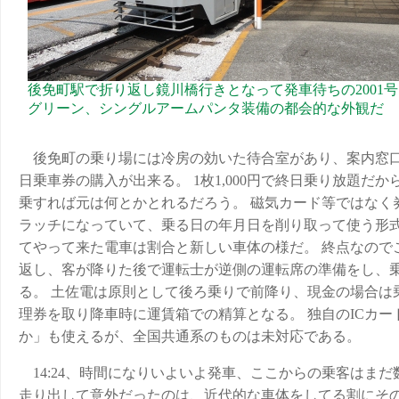
後免町駅で折り返し鏡川橋行きとなって発車待ちの2001
グリーン、シングルアームパンタ装備の都会的な外観だ
後免町の乗り場には冷房の効いた待合室があり、案内窓
日乗車券の購入が出来る。 1枚1,000円で終日乗り放題だか
乗すれば元は何とかとれるだろう。 磁気カード等ではなく
ラッチになっていて、乗る日の年月日を削り取って使う形式
てやって来た電車は割合と新しい車体の様だ。 終点なので
返し、客が降りた後で運転士が逆側の運転席の準備をし、
る。 土佐電は原則として後ろ乗りで前降り、現金の場合は
理券を取り降車時に運賃箱での精算となる。 独自のICカー
か」も使えるが、全国共通系のものは未対応である。
14:24、時間になりいよいよ発車、ここからの乗客はまだ
走り出して意外だったのは、近代的な車体をしてる割にそ