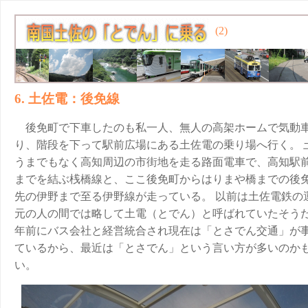
(2)
6. 土佐電：後免線
後免町で下車したのも私一人、無人の高架ホームで気動
り、階段を下って駅前広場にある土佐電の乗り場へ行く。 
うまでもなく高知周辺の市街地を走る路面電車で、高知駅
までを結ぶ桟橋線と、ここ後免町からはりまや橋までの後
先の伊野まで至る伊野線が走っている。 以前は土佐電鉄の
元の人の間では略して土電（とでん）と呼ばれていたそうだ
年前にバス会社と経営統合され現在は「とさでん交通」が
ているから、最近は「とさでん」という言い方が多いのか
い。