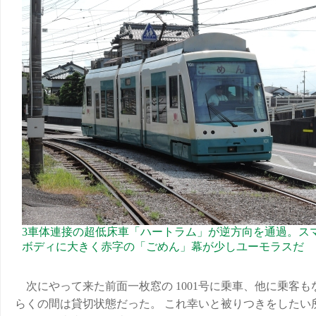
3車体連接の超低床車「ハートラム」が逆方向を通過。ス
ボディに大きく赤字の「ごめん」幕が少しユーモラスだ
次にやって来た前面一枚窓の 1001号に乗車、他に乗客も
らくの間は貸切状態だった。 これ幸いと被りつきをしたい