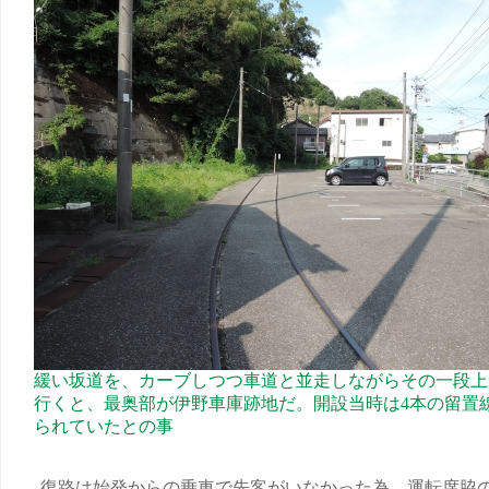
緩い坂道を、カーブしつつ車道と並走しながらその一段上
行くと、最奥部が伊野車庫跡地だ。開設当時は4本の留置
られていたとの事
復路は始発からの乗車で先客がいなかった為、運転席脇