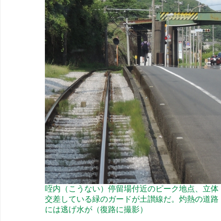
咥内（こうない）停留場付近のピーク地点、立体
交差している緑のガードが土讃線だ。灼熱の道路
には逃げ水が（復路に撮影）