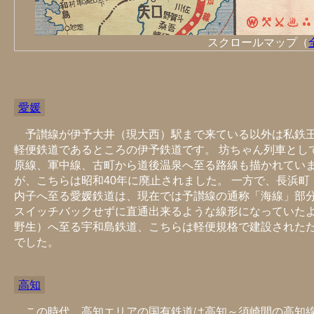
スクロールマップ（
愛媛
予讃線が伊予大井（現大西）駅まで来ている以外は私鉄
軽便鉄道であるところの伊予鉄道です。 坊ちゃん列車とし
原線、軍中線、古町から道後温泉へ至る路線も描かれていま
が、こちらは昭和40年に廃止されました。 一方で、長浜
内子へ至る愛媛鉄道は、現在では予讃線の通称「海線」部分
スイッチバックせずに直通出来るような線形になっていたよ
野生）へ至る宇和島鉄道、こちらは軽便規格で建設された
でした。
https://hkuma.com/rail/railmap04.html#04
高知
この時代、高知エリアの国有鉄道は高知～須崎間の高知線