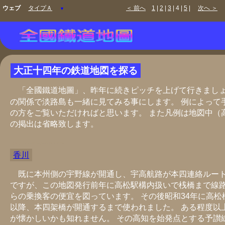
ウェブ
タイプＡ
＜ 前へ
1
|
2
|
3
| 4 |
5
|
次へ ＞
▼
大正十四年の鉄道地図を探る
「全國鐵道地圖」、昨年に続きピッチを上げて行きまし
の関係で淡路島も一緒に見てみる事にします。 例によって
の方をご覧いただければと思います。 また凡例は地図中（
の掲出は省略致します。
https://hkuma.com/rail/railmap04.html#01
香川
既に本州側の宇野線が開通し、宇高航路が本四連絡ルート
ですが、この地図発行前年に高松駅構内扱いで桟橋まで線
らの乗換客の便宜を図っています。 その後昭和34年に高
以降、本四架橋が開通するまで使われました。 ある程度以
が懐かしいかも知れません。 その高知を始発点とする予讃