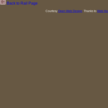
Back to Rail Page
Courtesy
Open Web Design
Thanks to
Web Hos