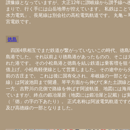
讃豫線となっていますが、大正12年に讃岐線から讃予線へ
まりで、行く手には山岳地帯が控えています。 私鉄はこと
水力電気」、長尾線は別会社の高松電気軌道です。 丸亀～
宮電鉄です。
https://hkuma.com/rail/railmap04.html#02
徳島
四国4県相互でまだ鉄道が繋がっていないこの時代、徳
島港でした。 それ以前より徳島港があったものの、そこは
れた港です。 その小松島港と徳島を結ぶ鉄道は乗客増を狙
借上げ、小松島軽便線として営業しました。 その途中から
前の古庄まで。 これは後に国有化され、牟岐線の一部とな
線）は阿波池田まで開通、琴平方面から伸びて来た土讃線と
一方、吉野川の北側で路線を伸ばす阿波軌道、地図には海
ていますが、終点の鍛冶屋原（地図には鍛冶屋と記載）は
（「徳」の字の下あたり）。 正式名称は阿波電気軌道です
及び高徳線の一部となりました。
https://hkuma.com/rail/railmap04.html#03