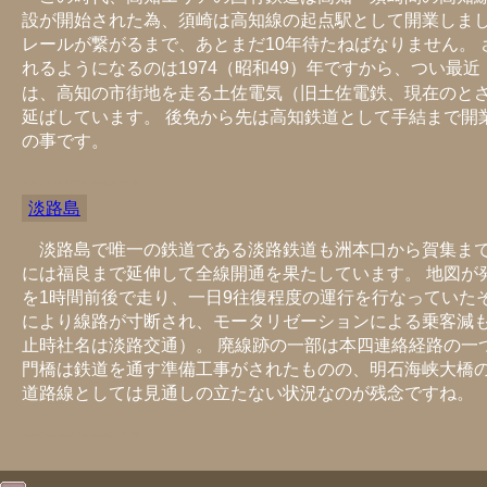
設が開始された為、須崎は高知線の起点駅として開業しまし
レールが繋がるまで、あとまだ10年待たねばなりません。
れるようになるのは1974（昭和49）年ですから、つい最近
は、高知の市街地を走る土佐電気（旧土佐電鉄、現在のと
延ばしています。 後免から先は高知鉄道として手結まで開
の事です。
https://hkuma.com/rail/railmap04.html#05
淡路島
淡路島で唯一の鉄道である淡路鉄道も洲本口から賀集ま
には福良まで延伸して全線開通を果たしています。 地図が
を1時間前後で走り、一日9往復程度の運行を行なっていたそう
により線路が寸断され、モータリゼーションによる乗客減
止時社名は淡路交通）。 廃線跡の一部は本四連絡経路の一
門橋は鉄道を通す準備工事がされたものの、明石海峡大橋
道路線としては見通しの立たない状況なのが残念ですね。
https://hkuma.com/rail/railmap04.html#06