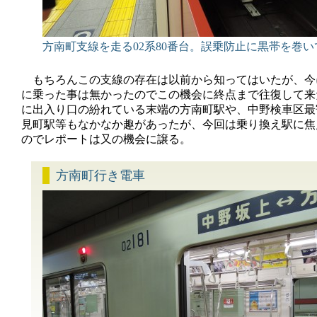
方南町支線を走る02系80番台。誤乗防止に黒帯を巻い
もちろんこの支線の存在は以前から知ってはいたが、今
に乗った事は無かったのでこの機会に終点まで往復して来
に出入り口の紛れている末端の方南町駅や、中野検車区最
見町駅等もなかなか趣があったが、今回は乗り換え駅に焦
のでレポートは又の機会に譲る。
方南町行き電車