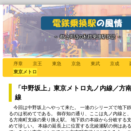
～ 都心周辺の私鉄乗換駅探訪 ～
序章
京王
東急
京急
東武
京成
東京メトロ
「中野坂上」東京メトロ丸ノ内線／方
線
今回は中野坂上へやって来た。 一連のシリーズで地下
るのは初めてである。 御存知の通り、ここは丸ノ内線と
る方南町支線の乗り換え駅。 地下鉄の本線から分岐する
めて珍しい。 本線の延長上に位置する北綾瀬駅の例はあ