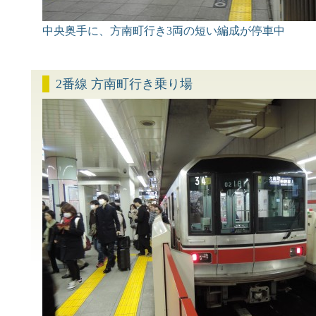
中央奥手に、方南町行き3両の短い編成が停車中
2番線 方南町行き乗り場