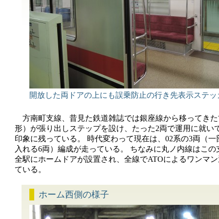
開放した両ドアの上にも誤乗防止の行き先表示ステッ
方南町支線、昔見た鉄道雑誌では銀座線から移ってきた古
形）が張り出しステップを設け、たった2両で運用に就い
印象に残っている。 時代変わって現在は、02系の3両（
入れる6両）編成が走っている。 ちなみに丸ノ内線はこの
全駅にホームドアが設置され、全線でATOによるワンマ
ている。
ホーム西側の様子