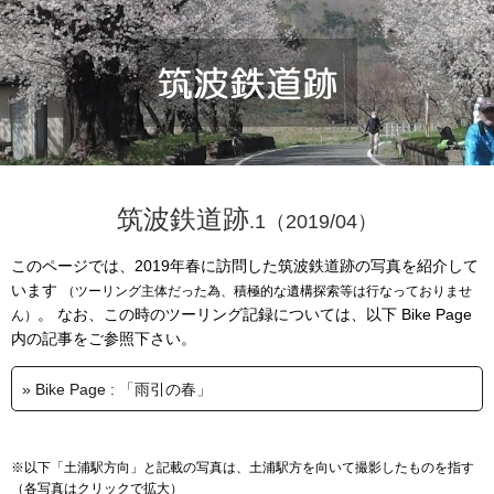
筑波鉄道跡
.1（2019/04）
このページでは、2019年春に訪問した筑波鉄道跡の写真を紹介して
います
（ツーリング主体だった為、積極的な遺構探索等は行なっておりませ
。 なお、この時のツーリング記録については、以下 Bike Page
ん）
内の記事をご参照下さい。
» Bike Page : 「雨引の春」
※以下「土浦駅方向」と記載の写真は、土浦駅方を向いて撮影したものを指す
（各写真はクリックで拡大）