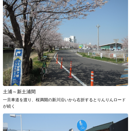
土浦～新土浦間
一旦車道を渡り、桜満開の新川沿いから右折するとりんりんロード
が続く