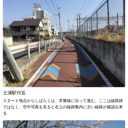
土浦駅付近
スタート地点からしばらくは、常磐線に沿って進む。ここは線路跡
ではなく、空中写真を見ると右上の線路敷内に古い線路が確認出来
る