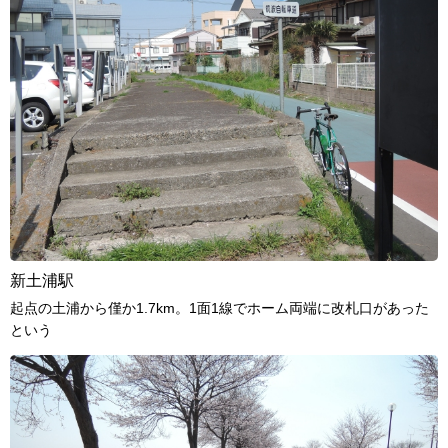
新土浦駅
起点の土浦から僅か1.7km。1面1線でホーム両端に改札口があった
という