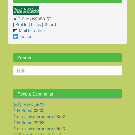
▲こちらが本館です。
[
Profile
|
Links
|
Board
]
Mail to author
Twitter
Search
Recent Comments
実歴 阿房列車先生
└
H.Kuma
08/02
└
musashimarumaru
08/02
└
H.Kuma
09/23
└
musashimarumaru
09/23
鉄道エッセイコレクション