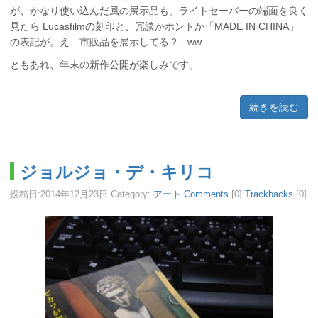
が、かなり使い込んだ風の展示品も。ライトセーバーの端面を良く
見たら Lucasfilmの刻印と、冗談かホントか「MADE IN CHINA」
の表記が。え、市販品を展示してる？...ww
ともあれ、年末の新作公開が楽しみです。
続きを読む
ジョルジョ・デ・キリコ
投稿日:
2014年12月23日
Category:
アート
Comments
[0]
Trackbacks
[0]