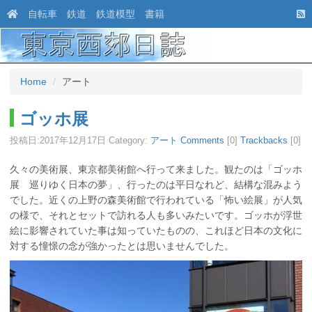
自転車
鉄道
鉄道模型
書籍
Home
アート
ゴッホ展
投稿日:
2017年12月17日
Category:
アート
Comments
[0]
Trackbacks
[0]
久々の美術展、東京都美術館へ行って来ました。観たのは「ゴッホ
展 巡りゆく日本の夢」、行ったのは平日なれど、結構な混みよう
でした。近くの上野の森美術館で行われている「怖い絵展」が人気
の様で、それとセットで訪れる人も多いみたいです。ゴッホが浮世
絵に影響されていた事は知っていたものの、これほど日本の文化に
対する憧憬の念が強かったとは思いませんでした。