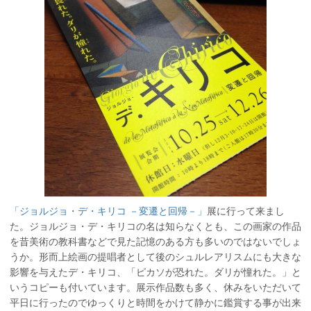
「ジョルジョ・デ・キリコ －変遷と回帰－」
展に行って来まし
た。ジョルジョ・デ・キリコの名は知らなくとも、この画家の作品
を昔美術の教科書などで見た記憶のある方も多いのではないでしょ
うか。形而上絵画の提唱者として後のシュルレアリスムにも大きな
影響を与えたデ・キリコ、「ピカソが恐れた。ダリが憧れた。」と
いうコピーも付いています。展示作品数も多く、休みをいただいて
平日に行ったのでゆっくりと時間をかけて静かに鑑賞する事が出来